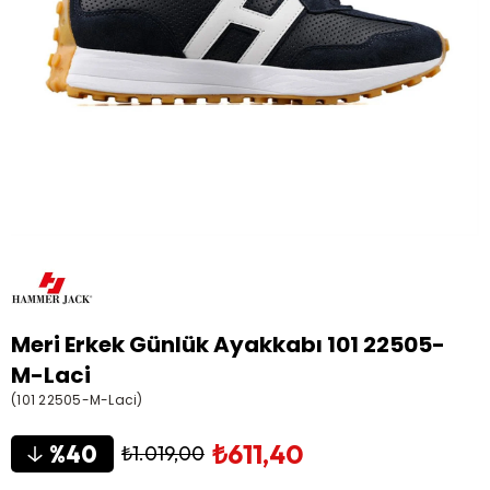
Meri Erkek Günlük Ayakkabı 101 22505-
M-Laci
(101 22505-M-Laci)
₺611,40
40
₺1.019,00