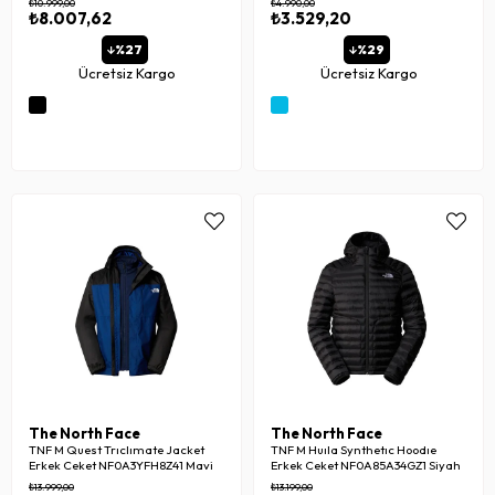
₺10.999,00
₺4.990,00
₺8.007,62
₺3.529,20
%27
%29
Ücretsiz Kargo
Ücretsiz Kargo
The North Face
The North Face
TNF M Quest Trıclımate Jacket
TNF M Huıla Synthetıc Hoodıe
Erkek Ceket NF0A3YFH8Z41 Mavi
Erkek Ceket NF0A85A34GZ1 Siyah
₺13.999,00
₺13.199,00