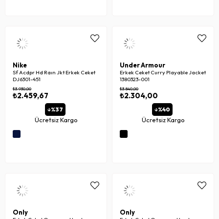
Nike
Under Armour
Sf Acdpr Hd Raın Jkt Erkek Ceket
Erkek Ceket Curry Playable Jacket
DJ6301-451
1380323-001
₺3.930,00
₺3.840,00
₺2.459,67
₺2.304,00
%37
%40
Ücretsiz Kargo
Ücretsiz Kargo
Only
Only