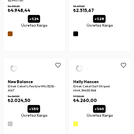
62990-787
₺6.550,00
₺3.499,00
₺4.948,44
₺2.515,67
%24
%28
Ücretsiz Kargo
Ücretsiz Kargo
New Balance
Helly Hansen
Erkek Ceket Lifestyle MNJ3232-
Erkek Ceket Salt Striped
ANT
HHA.34453-348
₺4.049,00
₺7.100,00
₺2.024,50
₺4.260,00
%50
%40
Ücretsiz Kargo
Ücretsiz Kargo