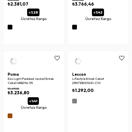
₺2.381,07
₺3.766,46
%28
%42
Ücretsiz Kargo
Ücretsiz Kargo
Puma
Lescon
Ess Light Padded Jacket Erkek
Lifestyle Erkek Ceket
Ceket 688296-55
23NTEB001241-C10
₺5.499,00
₺1.292,00
₺3.236,80
%41
Ücretsiz Kargo