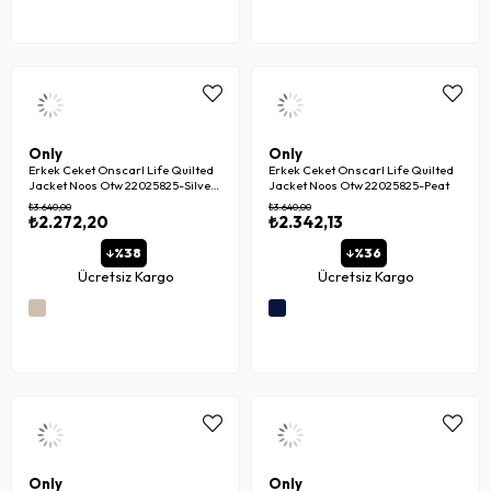
Only
Only
Erkek Ceket Onscarl Life Quilted
Erkek Ceket Onscarl Life Quilted
Jacket Noos Otw 22025825-Silver
Jacket Noos Otw 22025825-Peat
Lining
₺3.640,00
₺3.640,00
₺2.272,20
₺2.342,13
%38
%36
Ücretsiz Kargo
Ücretsiz Kargo
Only
Only