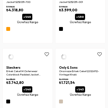
Jacket S232031-700
Jacket S232031-001
₺7.198,00
₺7.198,00
₺4.318,80
₺3.599,00
%40
%50
Ücretsiz Kargo
Ücretsiz Kargo
Skechers
Only & Sons
Erkek Ceket M Outerwear
Onsmaze Erkek Ceket 22026112-
Colorblock Padded Jacket
Vintage Khaki
S222069-001
₺6.238,00
₺2.999,00
₺3.742,80
₺1.721,54
%40
%43
Ücretsiz Kargo
Ücretsiz Kargo