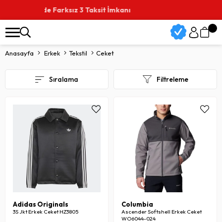
1.500 TL Üzerine Ücretsiz Kargo
Anasayfa
Erkek
Tekstil
Ceket
Sıralama
Filtreleme
Adidas Originals
Columbia
3S Jkt Erkek Ceket HZ3805
Ascender Softshell Erkek Ceket
WO6044-024