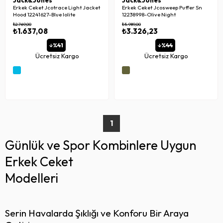
Jack&Jones
Jack&Jones
Erkek Ceket Jcotrace Light Jacket
Erkek Ceket Jcosweep Puffer Sn
Hood 12241627-Blue Iolite
12238998-Olive Night
₺2.769,00
₺5.989,00
₺1.637,08
₺3.326,23
%41
%44
Ücretsiz Kargo
Ücretsiz Kargo
1
Günlük ve Spor Kombinlere Uygun
Erkek Ceket
Modelleri
Serin Havalarda Şıklığı ve Konforu Bir Araya