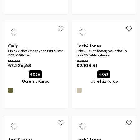
Only
Jack&Jones
Erkek Ceket Onscayson Puffa Otw
Erkek Ceket Jcopayne Parka Ln
22019598-Peat
12243225-Moonbeam
₺3.940,00
₺3.809,00
₺2.526,68
₺2.103,31
%36
%45
Ücretsiz Kargo
Ücretsiz Kargo