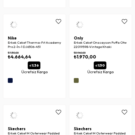
Nike
Only
Erkek Ceket Therma-Fıt Academy
Erkek Ceket Onscayson Puffa Otw
Pro 2-İn-1 DJ6306-451
22019598-Vintage Khaki
₺7.310,00
₺3.940,00
₺4.664,64
₺1.970,00
%36
%50
Ücretsiz Kargo
Ücretsiz Kargo
Skechers
Skechers
Erkek Ceket M Outerwear Padded
Erkek Ceket M Outerwear Padded