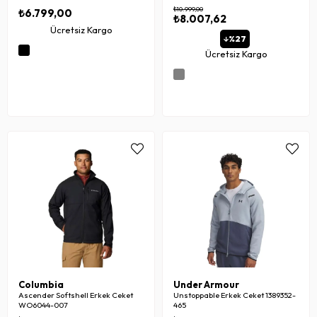
₺10.999,00
₺6.799,00
₺8.007,62
Ücretsiz Kargo
%27
Ücretsiz Kargo
Columbia
Under Armour
Ascender Softshell Erkek Ceket
Unstoppable Erkek Ceket 1389352-
WO6044-007
465