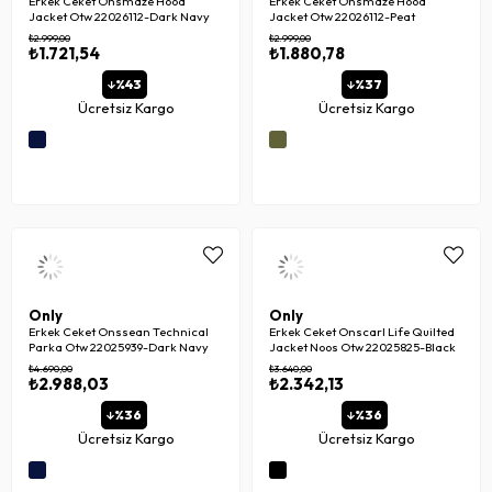
Erkek Ceket Onsmaze Hood
Erkek Ceket Onsmaze Hood
Jacket Otw 22026112-Dark Navy
Jacket Otw 22026112-Peat
₺2.999,00
₺2.999,00
₺1.721,54
₺1.880,78
%43
%37
Ücretsiz Kargo
Ücretsiz Kargo
Only
Only
Erkek Ceket Onssean Technical
Erkek Ceket Onscarl Life Quilted
Parka Otw 22025939-Dark Navy
Jacket Noos Otw 22025825-Black
₺4.690,00
₺3.640,00
₺2.988,03
₺2.342,13
%36
%36
Ücretsiz Kargo
Ücretsiz Kargo