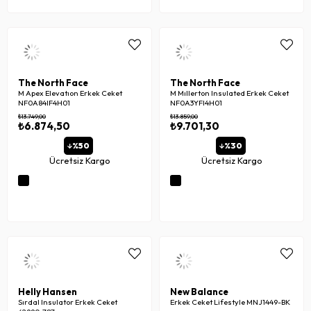
The North Face
The North Face
M Apex Elevatıon Erkek Ceket
M Mıllerton Insulated Erkek Ceket
NF0A84IF4H01
NF0A3YFI4H01
₺13.749,00
₺13.859,00
₺6.874,50
₺9.701,30
%50
%30
Ücretsiz Kargo
Ücretsiz Kargo
Helly Hansen
New Balance
Sırdal Insulator Erkek Ceket
Erkek Ceket Lifestyle MNJ1449-BK