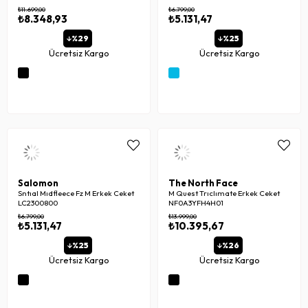
₺11.699,00
₺6.799,00
₺8.348,93
₺5.131,47
%29
%25
Ücretsiz Kargo
Ücretsiz Kargo
Salomon
The North Face
Sntıal Mıdfleece Fz M Erkek Ceket
M Quest Trıclımate Erkek Ceket
LC2300800
NF0A3YFH4H01
₺6.799,00
₺13.999,00
₺5.131,47
₺10.395,67
%25
%26
Ücretsiz Kargo
Ücretsiz Kargo