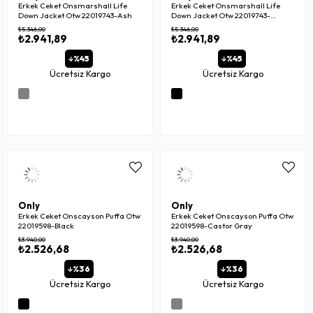
Erkek Ceket Onsmarshall Life
Erkek Ceket Onsmarshall Life
Down Jacket Otw 22019743-Ash
Down Jacket Otw 22019743-
Obsidian
₺5.346,00
₺5.346,00
₺2.941,89
₺2.941,89
%45
%45
Ücretsiz Kargo
Ücretsiz Kargo
Only
Only
Erkek Ceket Onscayson Puffa Otw
Erkek Ceket Onscayson Puffa Otw
22019598-Black
22019598-Castor Gray
₺3.940,00
₺3.940,00
₺2.526,68
₺2.526,68
%36
%36
Ücretsiz Kargo
Ücretsiz Kargo