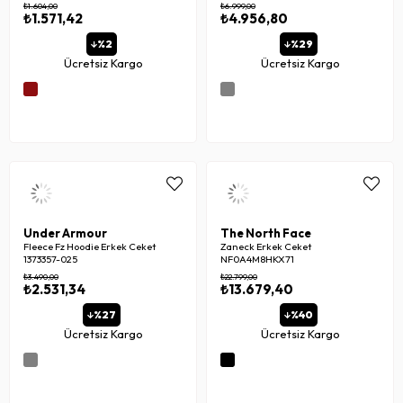
₺1.604,00
₺6.999,00
₺1.571,42
₺4.956,80
%2
%29
Ücretsiz Kargo
Ücretsiz Kargo
Under Armour
The North Face
Fleece Fz Hoodie Erkek Ceket
Zaneck Erkek Ceket
1373357-025
NF0A4M8HKX71
₺3.490,00
₺22.799,00
₺2.531,34
₺13.679,40
%27
%40
Ücretsiz Kargo
Ücretsiz Kargo