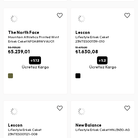
The North Face
Lescon
Mountaın Athletıcs Prınted Wınt
Lifestyle Erkek Ceket
Erkek Ceket NF0A89WV6UO1
23NTES001139-010
₺5.955,00
₺1.670,00
₺5.239,01
₺1.630,08
%12
%2
Ücretsiz Kargo
Ücretsiz Kargo
Lescon
New Balance
Lifestyle Erkek Ceket
Lifestyle Erkek Ceket MNJ3430-AG
23NTES001121-008