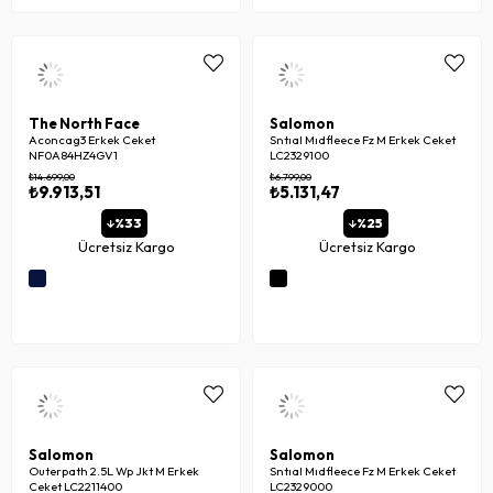
The North Face
Salomon
Aconcag3 Erkek Ceket
Sntıal Mıdfleece Fz M Erkek Ceket
NF0A84HZ4GV1
LC2329100
₺14.699,00
₺6.799,00
₺9.913,51
₺5.131,47
%33
%25
Ücretsiz Kargo
Ücretsiz Kargo
Salomon
Salomon
Outerpath 2.5L Wp Jkt M Erkek
Sntıal Mıdfleece Fz M Erkek Ceket
Ceket LC2211400
LC2329000