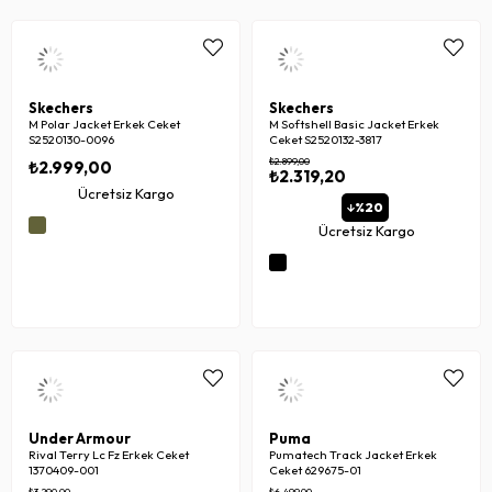
Skechers
Skechers
M Polar Jacket Erkek Ceket
M Softshell Basic Jacket Erkek
S2520130-0096
Ceket S2520132-3817
₺2.899,00
₺2.999,00
₺2.319,20
Ücretsiz Kargo
%20
Ücretsiz Kargo
Under Armour
Puma
Rival Terry Lc Fz Erkek Ceket
Pumatech Track Jacket Erkek
1370409-001
Ceket 629675-01
₺3.290,00
₺6.499,00