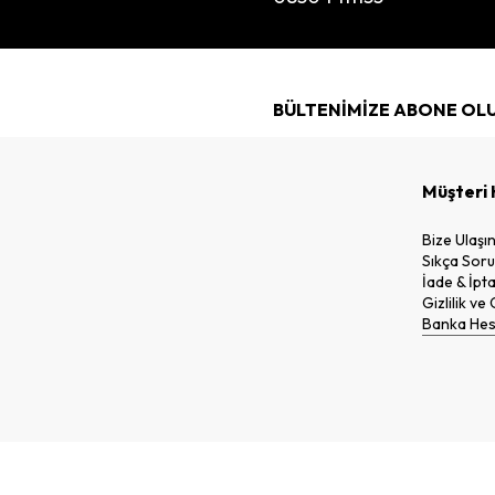
BÜLTENİMİZE ABONE OL
Müşteri 
Bize Ulaşı
Sıkça Soru
İade & İpta
Gizlilik ve
Banka Hesa