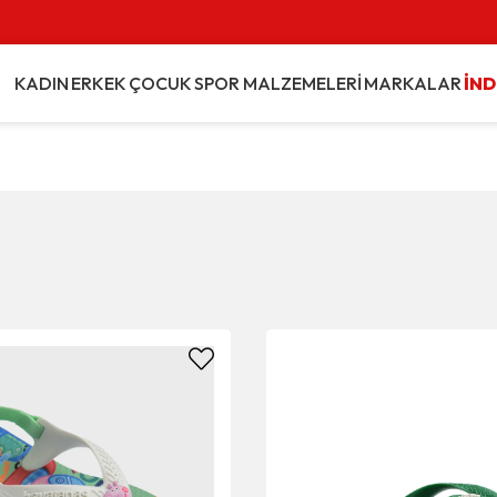
Vade Farksız 3 Taksit İmkanı
KADIN
ERKEK
ÇOCUK
SPOR MALZEMELERİ
MARKALAR
İND