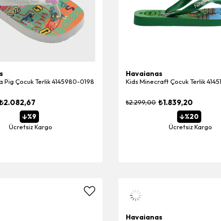
s
Havaianas
 Pig Çocuk Terlik 4145980-0198
Kids Minecraft Çocuk Terlik 414
₺2.082,67
₺1.839,20
₺2.299,00
%9
%20
Ücretsiz Kargo
Ücretsiz Kargo
Havaianas