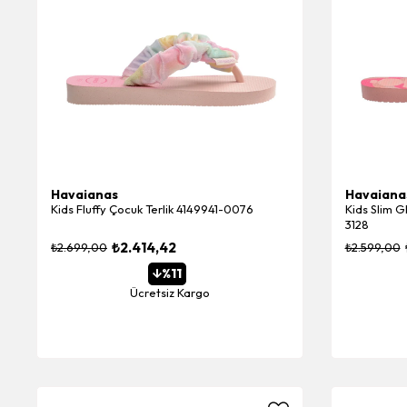
Havaianas
Havaiana
Kids Fluffy Çocuk Terlik 4149941-0076
Kids Slim Gl
3128
₺2.414,42
₺2.699,00
₺2.599,00
%11
Ücretsiz Kargo