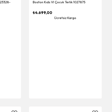
4123328-
Boston Kıds Vl Çocuk Terlik 1027875
₺4.699,00
Ücretsiz Kargo