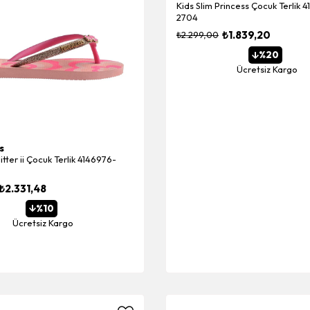
Kids Slim Princess Çocuk Terlik 
2704
₺1.839,20
₺2.299,00
%20
Ücretsiz Kargo
s
itter ii Çocuk Terlik 4146976-
₺2.331,48
%10
Ücretsiz Kargo