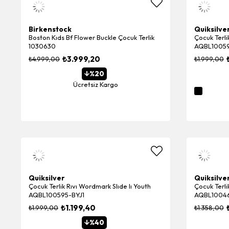
Birkenstock
Quiksilve
Boston Kıds Bf Flower Buckle Çocuk Terlik
Çocuk Terli
1030630
AQBL10059
₺3.999,20
₺4.999,00
₺1.999,00
%20
Ücretsiz Kargo
Quiksilver
Quiksilve
Çocuk Terlik Rıvı Wordmark Slıde Iı Youth
Çocuk Terli
AQBL100595-BYJ1
AQBL1004
₺1.199,40
₺1.999,00
₺1.358,00
%40