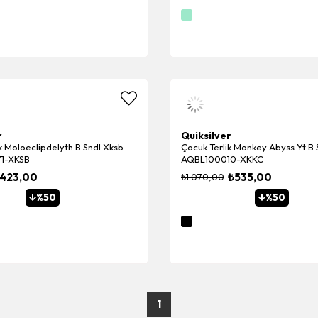
r
Quiksilver
k Moloeclipdelyth B Sndl Xksb
Çocuk Terlik Monkey Abyss Yt B 
1-XKSB
AQBL100010-XKKC
423,00
₺535,00
₺1.070,00
%50
%50
1