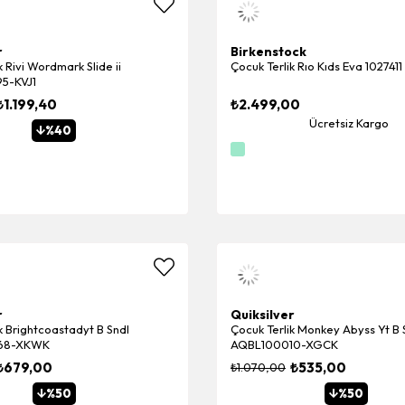
r
Birkenstock
k Rivi Wordmark Slide ii
Çocuk Terlik Rıo Kıds Eva 1027411
5-KVJ1
₺1.199,40
₺2.499,00
Ücretsiz Kargo
%40
r
Quiksilver
k Brightcoastadyt B Sndl
Çocuk Terlik Monkey Abyss Yt B 
68-XKWK
AQBL100010-XGCK
₺679,00
₺535,00
₺1.070,00
%50
%50