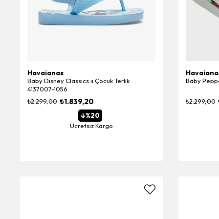
Havaianas
Havaiana
Baby Disney Classics ii Çocuk Terlik
Baby Peppa
4137007-1056
₺1.839,20
₺2.299,00
₺2.299,00
%20
Ücretsiz Kargo