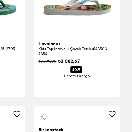
Havaianas
5125-2703
Kids Top Marvel ii Çocuk Terlik 4148300-
7854
₺2.082,67
₺2.299,00
%9
Ücretsiz Kargo
Birkenstock