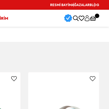
RESMİ BAYİ
MAĞAZALAR
BLOG
İRİM