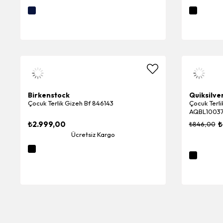
Birkenstock
Quiksilve
Çocuk Terlik Gizeh Bf 846143
Çocuk Terli
AQBL10037
₺2.999,00
₺
₺846,00
Ücretsiz Kargo