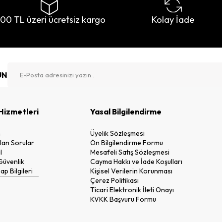
500 TL üzeri ücretsiz kargo
Kolay İade
UN
Hizmetleri
Yasal Bilgilendirme
n
Üyelik Sözleşmesi
lan Sorular
Ön Bilgilendirme Formu
l
Mesafeli Satış Sözleşmesi
 Güvenlik
Cayma Hakkı ve İade Koşulları
p Bilgileri
Kişisel Verilerin Korunması
Çerez Politikası
Ticari Elektronik İleti Onayı
KVKK Başvuru Formu