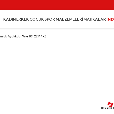
KADIN
ERKEK
ÇOCUK
SPOR MALZEMELERİ
MARKALAR
İND
ünlük Ayakkabı Wie 101 22144-Z