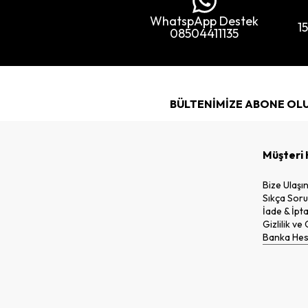
WhatspApp Destek
1
08504411135
BÜLTENİMİZE ABONE OL
Müşteri 
Bize Ulaşı
Sıkça Soru
İade & İpta
Gizlilik ve
Banka Hesa