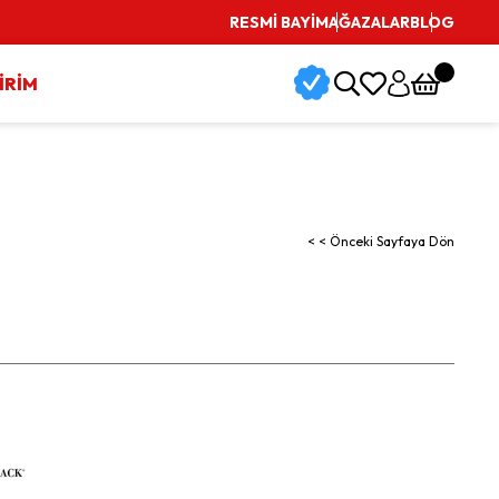
RESMİ BAYİ
MAĞAZALAR
BLOG
İRİM
< < Önceki Sayfaya Dön