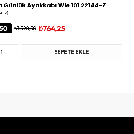
n Günlük Ayakkabı Wie 101 22144-Z
44-Z)
₺764,25
50
₺1.528,50