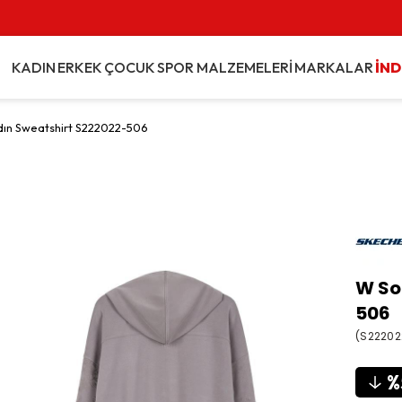
Vade Farksız 3 Taksit İmka
KADIN
ERKEK
ÇOCUK
SPOR MALZEMELERİ
MARKALAR
İND
dın Sweatshirt S222022-506
W So
506
(S22202