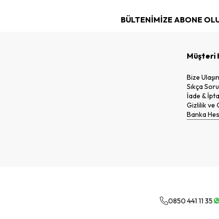
BÜLTENİMİZE ABONE OL
Müşteri 
Bize Ulaşı
Sıkça Soru
İade & İpta
Gizlilik ve
Banka Hesa
0850 441 11 35