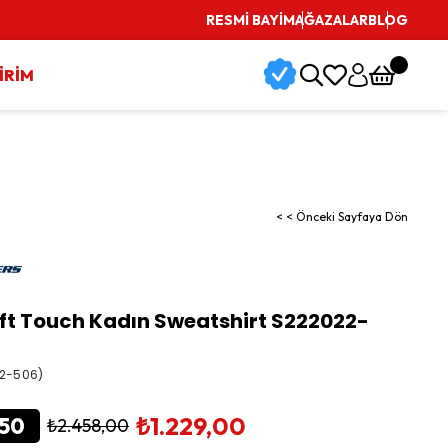
nı
RESMİ BAYİ
MAĞAZALAR
BLOG
İRİM
< < Önceki Sayfaya Dön
ft Touch Kadın Sweatshirt S222022-
2-506)
₺1.229,00
50
₺2.458,00