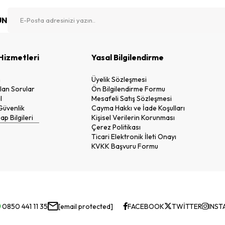
UN
Hizmetleri
Yasal Bilgilendirme
n
Üyelik Sözleşmesi
lan Sorular
Ön Bilgilendirme Formu
l
Mesafeli Satış Sözleşmesi
 Güvenlik
Cayma Hakkı ve İade Koşulları
p Bilgileri
Kişisel Verilerin Korunması
Çerez Politikası
Ticari Elektronik İleti Onayı
KVKK Başvuru Formu
0850 441 11 35
[email protected]
FACEBOOK
TWİTTER
INST