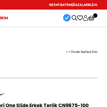
RESMİ BAYİ
MAĞAZALAR
BLOG
İRİM
< < Önceki Sayfaya Dön
ri One Slide Erkek Terlik CN9675-100