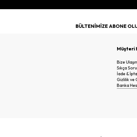
BÜLTENİMİZE ABONE OL
Müşteri 
Bize Ulaşı
Sıkça Soru
İade & İpta
Gizlilik ve
Banka Hesa