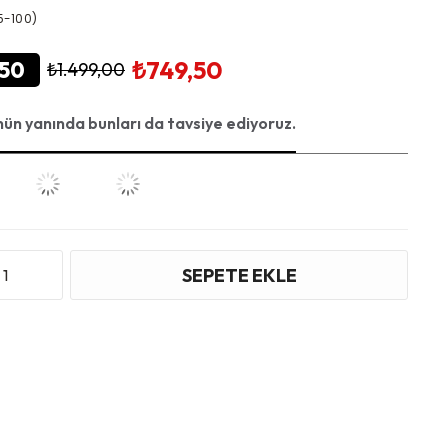
-100)
₺749,50
50
₺1.499,00
nün yanında bunları da tavsiye ediyoruz.