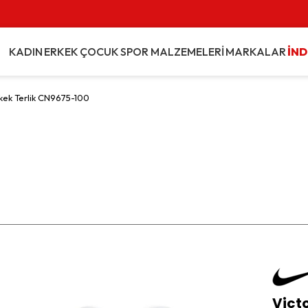
Vade Farksız 3 Taksit İmkanı
KADIN
ERKEK
ÇOCUK
SPOR MALZEMELERİ
MARKALAR
İND
rkek Terlik CN9675-100
Victo