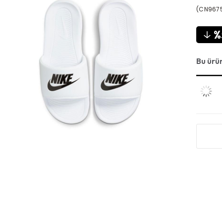
(CN9675
Bu ürü