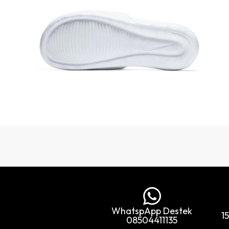
WhatspApp Destek
1
08504411135