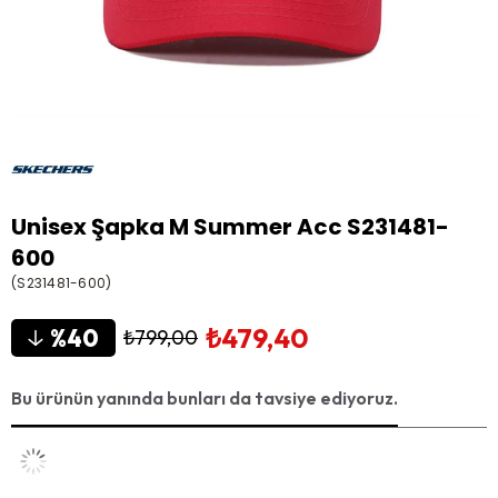
Unisex Şapka M Summer Acc S231481-
600
(S231481-600)
₺479,40
40
₺799,00
Bu ürünün yanında bunları da tavsiye ediyoruz.