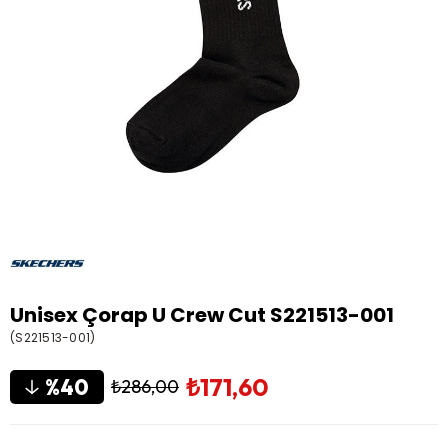
Unisex Çorap U Crew Cut S221513-001
(S221513-001)
₺171,60
40
₺286,00