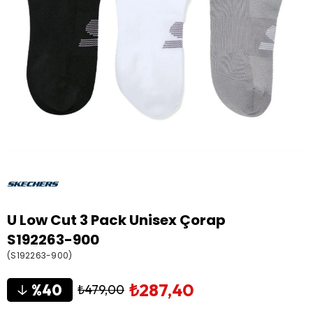
U Low Cut 3 Pack Unisex Çorap
S192263-900
(S192263-900)
₺287,40
40
₺479,00