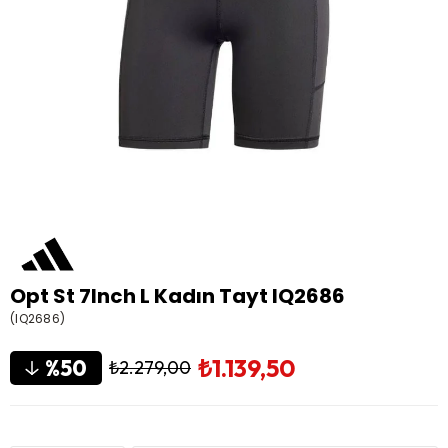
Opt St 7Inch L Kadın Tayt IQ2686
(IQ2686)
₺1.139,50
50
₺2.279,00