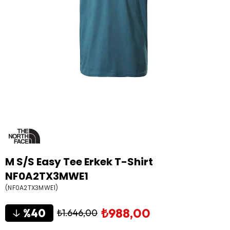
M S/S Easy Tee Erkek T-Shirt
NF0A2TX3MWE1
(NF0A2TX3MWE1)
₺988,00
40
₺1.646,00