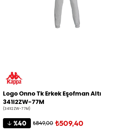
Logo Onno Tk Erkek Eşofman Altı
341I2ZW-77M
(341I2ZW-77M)
₺509,40
40
₺849,00