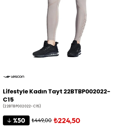
Lifestyle Kadın Tayt 22BTBP002022-
C15
(22BTBP002022-C15)
₺224,50
50
₺449,00