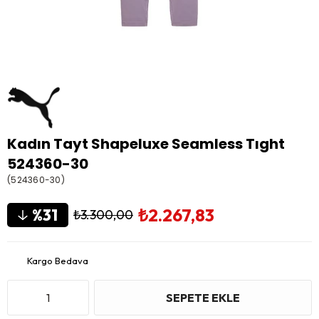
Kadın Tayt Shapeluxe Seamless Tıght
524360-30
(524360-30)
₺2.267,83
31
₺3.300,00
Kargo Bedava