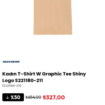
Kadın T-Shirt W Graphic Tee Shiny
Logo S221180-211
(S221180-211)
₺327,00
50
₺654,00