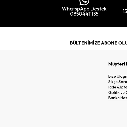
WhatspApp Destek
1
08504411135
BÜLTENİMİZE ABONE OL
Müşteri 
Bize Ulaşı
Sıkça Soru
İade & İpta
Gizlilik ve
Banka Hesa