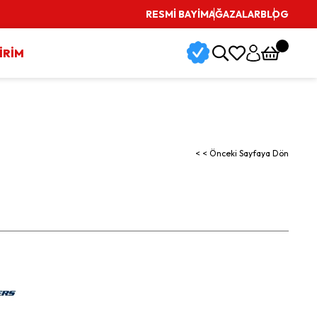
RESMİ BAYİ
MAĞAZALAR
BLOG
İRİM
< < Önceki Sayfaya Dön