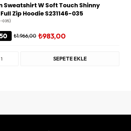
n Sweatshirt W Soft Touch Shinny
 Full Zip Hoodie S231146-035
6-035)
₺983,00
50
₺1.966,00