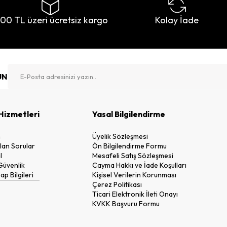
500 TL üzeri ücretsiz kargo
Kolay İade
UN
Hizmetleri
Yasal Bilgilendirme
n
Üyelik Sözleşmesi
lan Sorular
Ön Bilgilendirme Formu
l
Mesafeli Satış Sözleşmesi
 Güvenlik
Cayma Hakkı ve İade Koşulları
p Bilgileri
Kişisel Verilerin Korunması
Çerez Politikası
Ticari Elektronik İleti Onayı
KVKK Başvuru Formu