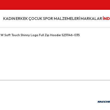
KADIN
ERKEK
ÇOCUK
SPOR MALZEMELERİ
MARKALAR
İND
 W Soft Touch Shinny Logo Full Zip Hoodie S231146-035