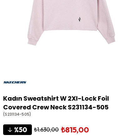
Kadın Sweatshirt W 2XI-Lock Foil
Covered Crew Neck S231134-505
(S231134-505)
₺815,00
50
₺1.630,00