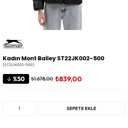
Kadın Mont Bailey ST22JK002-500
(ST22JK002-500)
₺839,00
50
₺1.678,00