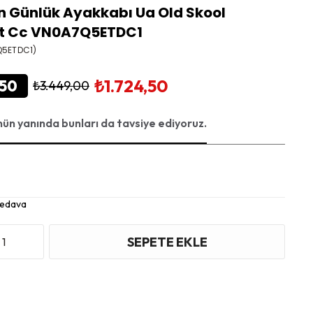
n Günlük Ayakkabı Ua Old Skool
t Cc VN0A7Q5ETDC1
Q5ETDC1)
₺1.724,50
50
₺3.449,00
nün yanında bunları da tavsiye ediyoruz.
Bedava