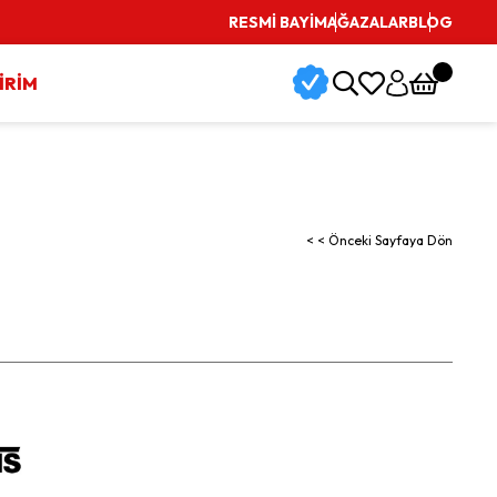
RESMİ BAYİ
MAĞAZALAR
BLOG
İRİM
< < Önceki Sayfaya Dön