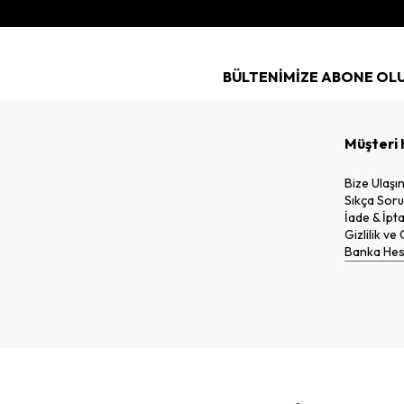
BÜLTENİMİZE ABONE OL
Müşteri 
Bize Ulaşı
Sıkça Soru
İade & İpta
Gizlilik ve
Banka Hesa