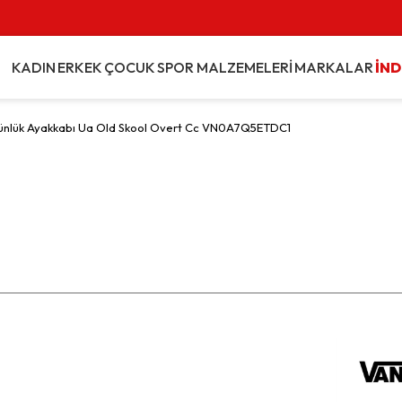
KADIN
ERKEK
ÇOCUK
SPOR MALZEMELERİ
MARKALAR
İND
ünlük Ayakkabı Ua Old Skool Overt Cc VN0A7Q5ETDC1