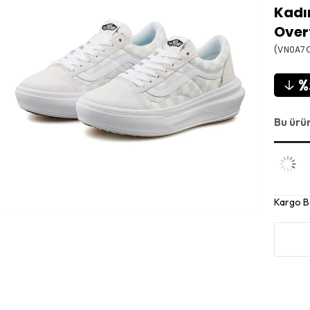
Kadı
Over
(VN0A7
Bu ürü
Kargo 