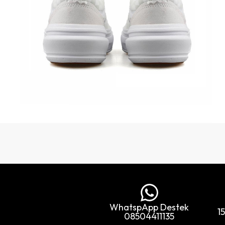
WhatspApp Destek
1
08504411135