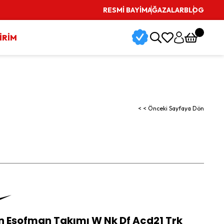
RESMİ BAYİ
MAĞAZALAR
BLOG
İRİM
< < Önceki Sayfaya Dön
n Eşofman Takımı W Nk Df Acd21 Trk