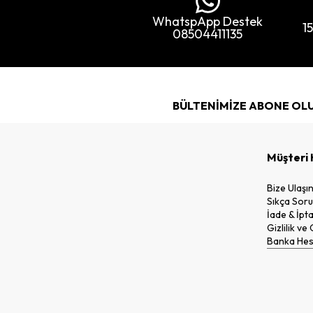
WhatspApp Destek
1
08504411135
BÜLTENİMİZE ABONE OL
Müşteri 
Bize Ulaşı
Sıkça Soru
İade & İpta
Gizlilik ve
Banka Hesa