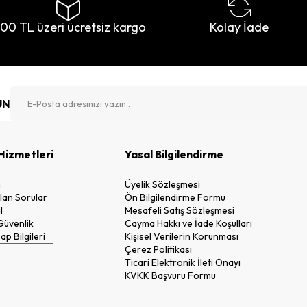
500 TL üzeri ücretsiz kargo
Kolay İade
UN
Hizmetleri
Yasal Bilgilendirme
n
Üyelik Sözleşmesi
lan Sorular
Ön Bilgilendirme Formu
l
Mesafeli Satış Sözleşmesi
 Güvenlik
Cayma Hakkı ve İade Koşulları
p Bilgileri
Kişisel Verilerin Korunması
Çerez Politikası
Ticari Elektronik İleti Onayı
KVKK Başvuru Formu