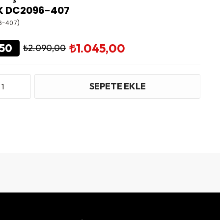
 K DC2096-407
6-407)
₺1.045,00
50
₺2.090,00