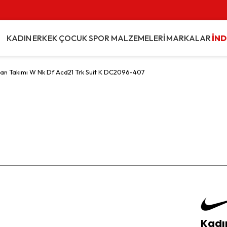
KADIN
ERKEK
ÇOCUK
SPOR MALZEMELERİ
MARKALAR
İND
an Takımı W Nk Df Acd21 Trk Suit K DC2096-407
Kadı