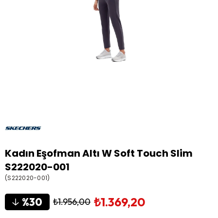
Kadın Eşofman Altı W Soft Touch Slim
S222020-001
(S222020-001)
₺1.369,20
30
₺1.956,00