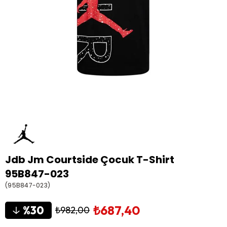
Jdb Jm Courtside Çocuk T-Shirt
95B847-023
(95B847-023)
₺687,40
30
₺982,00