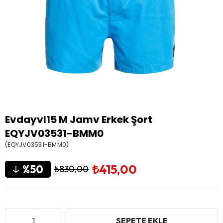
Evdayvl15 M Jamv Erkek Şort
EQYJV03531-BMM0
(EQYJV03531-BMM0)
₺415,00
50
₺830,00