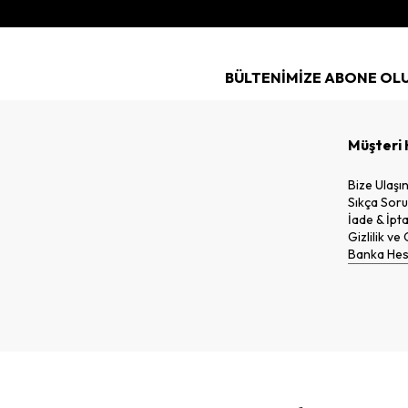
BÜLTENİMİZE ABONE OL
Müşteri 
Bize Ulaşı
Sıkça Soru
İade & İpta
Gizlilik ve
Banka Hesa