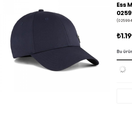
Ess 
0259
(02599
₺1.1
Bu ürü