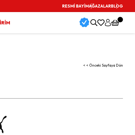
RESMİ BAYİ
MAĞAZALAR
BLOG
İRİM
< < Önceki Sayfaya Dön