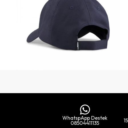
WhatspApp Destek
1
08504411135