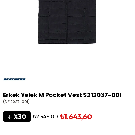
Erkek Yelek M Pocket Vest S212037-001
(S212037-001)
₺1.643,60
30
₺2.348,00