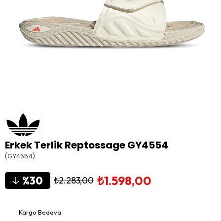
Erkek Terlik Reptossage GY4554
(GY4554)
₺1.598,00
30
₺2.283,00
Kargo Bedava