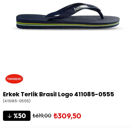
Erkek Terlik Brasil Logo 411085-0555
(411085-0555)
₺309,50
50
₺619,00