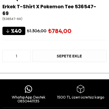
Erkek T-Shirt X Pokemon Tee 536547-
69
(536547-69)
₺784,00
40
₺1.306,00
WhatspApp Destek
1500 TL üzeri ücretsiz kargo
08504411135