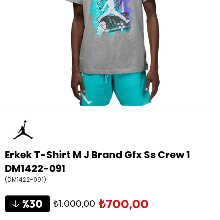
Erkek T-Shirt M J Brand Gfx Ss Crew 1
DM1422-091
(DM1422-091)
₺700,00
30
₺1.000,00