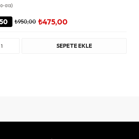
0-013)
₺475,00
50
₺950,00