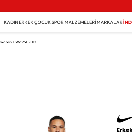
KADIN
ERKEK
ÇOCUK
SPOR MALZEMELERİ
MARKALAR
İND
it Swoosh CW6950-013
Erke