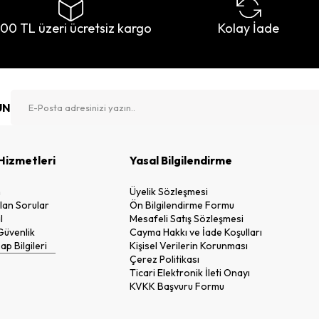
500 TL üzeri ücretsiz kargo
Kolay İade
UN
Hizmetleri
Yasal Bilgilendirme
n
Üyelik Sözleşmesi
lan Sorular
Ön Bilgilendirme Formu
l
Mesafeli Satış Sözleşmesi
 Güvenlik
Cayma Hakkı ve İade Koşulları
p Bilgileri
Kişisel Verilerin Korunması
Çerez Politikası
Ticari Elektronik İleti Onayı
KVKK Başvuru Formu