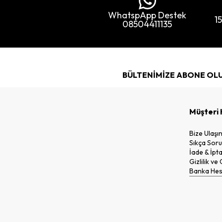
WhatspApp Destek
1
08504411135
BÜLTENİMİZE ABONE OL
Müşteri 
Bize Ulaşı
Sıkça Soru
İade & İpta
Gizlilik ve
Banka Hesa