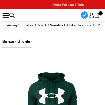
Vade Farksız 3 Taksit İmkanı
Anasayfa
Erkek
Tekstil
Sweatshirt
Erkek Sweatshirt Ua Rival Fl
Benzer Ürünler