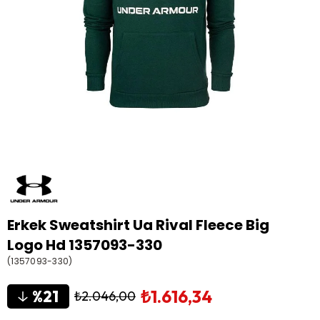
Erkek Sweatshirt Ua Rival Fleece Big
Logo Hd 1357093-330
(1357093-330)
₺1.616,34
21
₺2.046,00