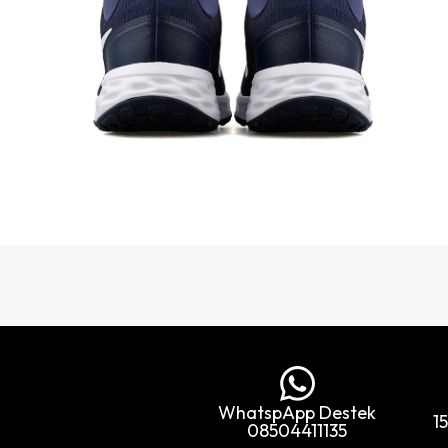
WhatspApp Destek
1
08504411135