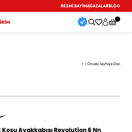
RESMİ BAYİ
MAĞAZALAR
BLOG
İRİM
< < Önceki Sayfaya Dön
k Koşu Ayakkabısı Revolution 6 Nn