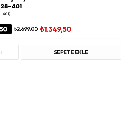
28-401
-401)
₺1.349,50
50
₺2.699,00