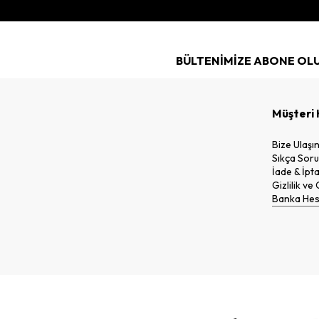
BÜLTENİMİZE ABONE OL
Müşteri 
Bize Ulaşı
Sıkça Soru
İade & İpta
Gizlilik ve
Banka Hesa