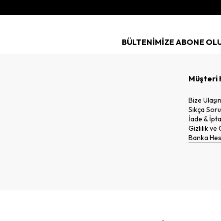
BÜLTENİMİZE ABONE OL
Müşteri 
Bize Ulaşı
Sıkça Soru
İade & İpta
Gizlilik ve
Banka Hesa