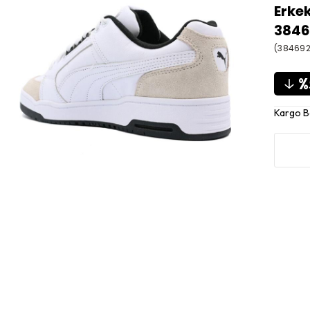
Erke
3846
(38469
Kargo 