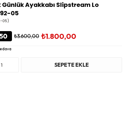
k Günlük Ayakkabı Slipstream Lo
92-05
2-05)
₺1.800,00
50
₺3.600,00
Bedava