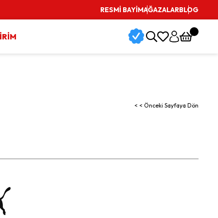
Vade Farksız 3 Taksit İmkanı
RESMİ BAYİ
MAĞAZALAR
BLOG
İRİM
< < Önceki Sayfaya Dön