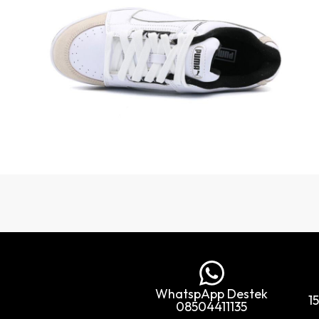
WhatspApp Destek
1
08504411135