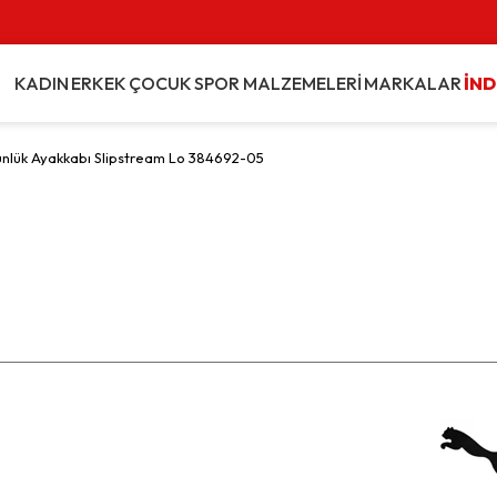
KADIN
ERKEK
ÇOCUK
SPOR MALZEMELERİ
MARKALAR
İND
ünlük Ayakkabı Slipstream Lo 384692-05