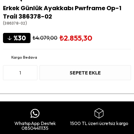
Erkek Günlük Ayakkabı Pwrframe Op-1
Trail 386378-02
(386378-02)
₺2.855,30
30
₺4.079,00
Kargo Bedava
WhatspApp Destek
1500 TL üzeri ücretsiz kargo
08504411135