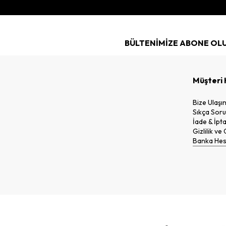
BÜLTENİMİZE ABONE OL
Müşteri 
Bize Ulaşı
Sıkça Soru
İade & İpta
Gizlilik ve
Banka Hesa