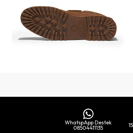
WhatspApp Destek
1
08504411135