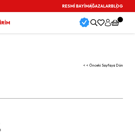
RESMİ BAYİ
MAĞAZALAR
BLOG
İRİM
< < Önceki Sayfaya Dön