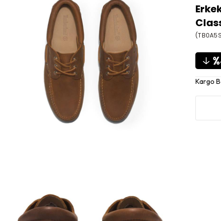
Erke
Clas
(TB0A5S
Kargo 