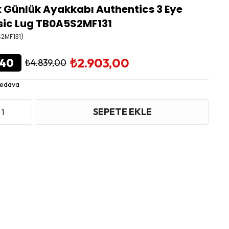
k Günlük Ayakkabı Authentics 3 Eye
sic Lug TB0A5S2MF131
2MF131)
₺2.903,00
40
₺4.839,00
Bedava