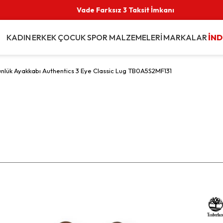
Vade Farksız 3 Taksit İmkanı
KADIN
ERKEK
ÇOCUK
SPOR MALZEMELERİ
MARKALAR
İND
nlük Ayakkabı Authentics 3 Eye Classic Lug TB0A5S2MF131