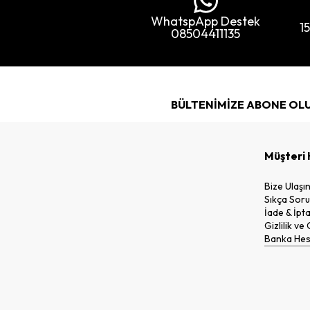
WhatspApp Destek
1
08504411135
BÜLTENİMİZE ABONE OL
Müşteri 
Bize Ulaşı
Sıkça Soru
İade & İpta
Gizlilik ve
Banka Hesa