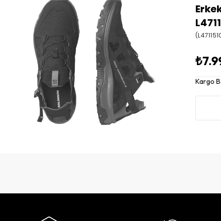
Erke
L471
(L471151
₺7.9
Kargo 