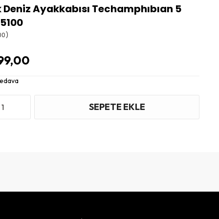
k Deniz Ayakkabısı Techamphıbıan 5
15100
00)
99,00
Bedava