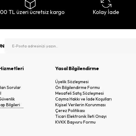
500 TL üzeri ücretsiz kargo
Kolay İade
UN
Hizmetleri
Yasal Bilgilendirme
n
Üyelik Sözleşmesi
lan Sorular
Ön Bilgilendirme Formu
l
Mesafeli Satış Sözleşmesi
 Güvenlik
Cayma Hakkı ve İade Koşulları
p Bilgileri
Kişisel Verilerin Korunması
Çerez Politikası
Ticari Elektronik İleti Onayı
KVKK Başvuru Formu