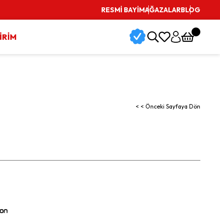
RESMİ BAYİ
MAĞAZALAR
BLOG
İRİM
< < Önceki Sayfaya Dön