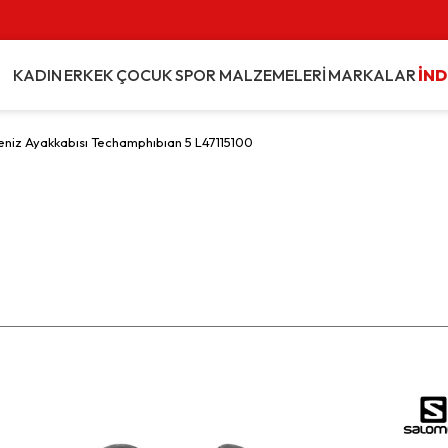
KADIN
ERKEK
ÇOCUK
SPOR MALZEMELERİ
MARKALAR
İND
eniz Ayakkabısı Techamphıbıan 5 L47115100