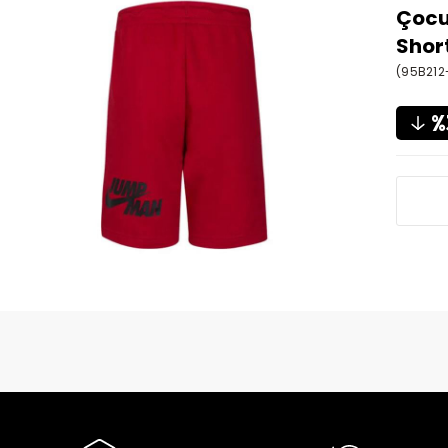
Çocu
Shor
(95B212