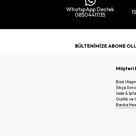
WhatspApp Destek
1
08504411135
BÜLTENİMİZE ABONE OL
Müşteri 
Bize Ulaşı
Sıkça Soru
İade & İpta
Gizlilik ve
Banka Hesa