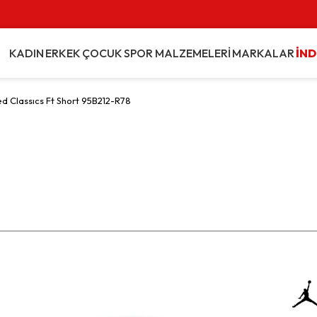
KADIN
ERKEK
ÇOCUK
SPOR MALZEMELERİ
MARKALAR
İND
d Classıcs Ft Short 95B212-R78