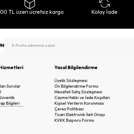
500 TL üzeri ücretsiz kargo
Kolay İade
UN
Hizmetleri
Yasal Bilgilendirme
n
Üyelik Sözleşmesi
lan Sorular
Ön Bilgilendirme Formu
l
Mesafeli Satış Sözleşmesi
 Güvenlik
Cayma Hakkı ve İade Koşulları
p Bilgileri
Kişisel Verilerin Korunması
Çerez Politikası
Ticari Elektronik İleti Onayı
KVKK Başvuru Formu