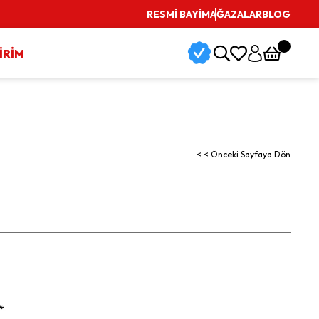
RESMİ BAYİ
Vade Farksız 3 Taksit İmkanı
MAĞAZALAR
BLOG
İRİM
< < Önceki Sayfaya Dön