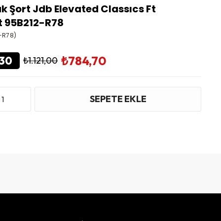
k Şort Jdb Elevated Classıcs Ft
t 95B212-R78
-R78)
₺784,70
30
₺1.121,00