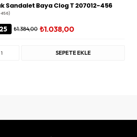
k Sandalet Baya Clog T 207012-456
-456)
₺1.038,00
25
₺1.384,00