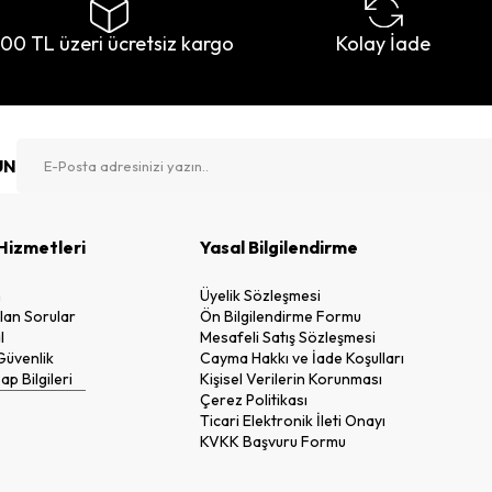
500 TL üzeri ücretsiz kargo
Kolay İade
UN
Hizmetleri
Yasal Bilgilendirme
n
Üyelik Sözleşmesi
lan Sorular
Ön Bilgilendirme Formu
l
Mesafeli Satış Sözleşmesi
 Güvenlik
Cayma Hakkı ve İade Koşulları
p Bilgileri
Kişisel Verilerin Korunması
Çerez Politikası
Ticari Elektronik İleti Onayı
KVKK Başvuru Formu