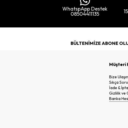
WhatspApp Destek
1
08504411135
BÜLTENİMİZE ABONE OL
Müşteri 
Bize Ulaşı
Sıkça Soru
İade & İpta
Gizlilik ve
Banka Hesa