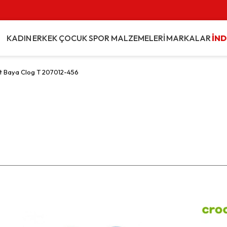
KADIN
ERKEK
ÇOCUK
SPOR MALZEMELERİ
MARKALAR
İND
t Baya Clog T 207012-456