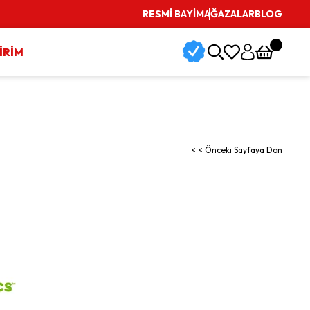
Vade Farksız 3 Taksit İmkanı
RESMİ BAYİ
MAĞAZALAR
BLOG
İRİM
< < Önceki Sayfaya Dön