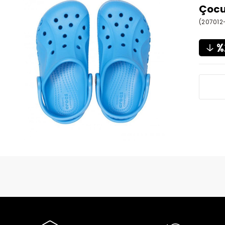
Çocu
(207012