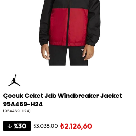
Çocuk Ceket Jdb Windbreaker Jacket
95A469-H24
(95A469-H24)
₺2.126,60
30
₺3.038,00