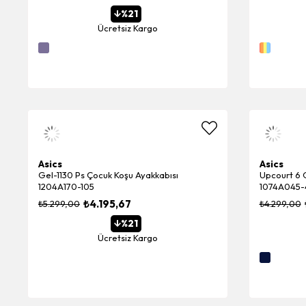
%21
Ücretsiz Kargo
Asics
Asics
Gel-1130 Ps Çocuk Koşu Ayakkabısı
Upcourt 6 
1204A170-105
1074A045-
₺4.195,67
₺5.299,00
₺4.299,00
%21
Ücretsiz Kargo