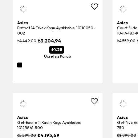
Asics
Asics
Patrıot 14 Erkek Koşu Ayakkabısı 1011C050-
Court Slıde
002
1041A483-1
₺3.204,94
₺4.449,00
₺4.559,00
%28
Ücretsiz Kargo
Asics
Asics
Gel-Excıte 11 Kadın Koşu Ayakkabısı
Gel-Nyc Er
1012B861-500
750
₺4.195,69
₺5.299,00
₺8.999,00