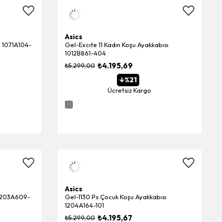
Asics
ı 1071A104-
Gel-Excıte 11 Kadın Koşu Ayakkabısı
1012B861-404
₺4.195,69
₺5.299,00
%21
Ücretsiz Kargo
Asics
 1203A609-
Gel-1130 Ps Çocuk Koşu Ayakkabısı
1204A164-101
₺4.195,67
₺5.299,00