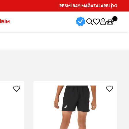
RESMİ BAYİ
MAĞAZALAR
BLOG
İRİM