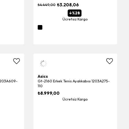
₺3.208,06
₺4.449,00
%28
Ücretsiz Kargo
Asics
 1203A609-
Gt-2160 Erkek Tenis Ayakkabısı 1203A275-
110
₺8.999,00
Ücretsiz Kargo