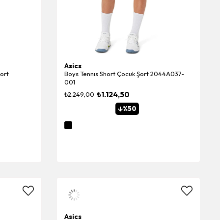
Asics
ort
Boys Tennıs Short Çocuk Şort 2044A037-
001
₺1.124,50
₺2.249,00
%50
Asics