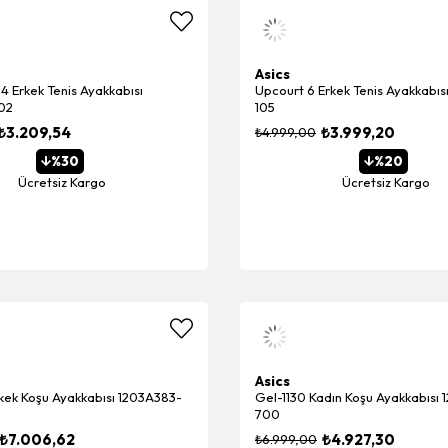
Asics
 4 Erkek Tenis Ayakkabısı
Upcourt 6 Erkek Tenis Ayakkabıs
02
105
₺3.209,54
₺3.999,20
₺4.999,00
%30
%20
Ücretsiz Kargo
Ücretsiz Kargo
Asics
kek Koşu Ayakkabısı 1203A383-
Gel-1130 Kadın Koşu Ayakkabısı
700
₺7.006,62
₺4.927,30
₺6.999,00