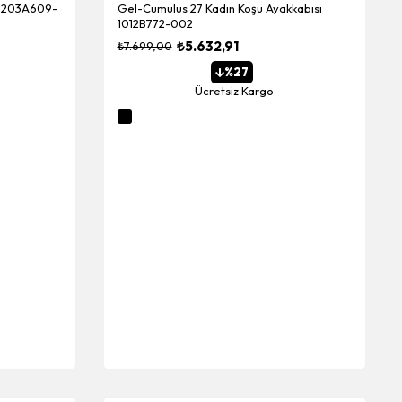
 1203A609-
Gel-Cumulus 27 Kadın Koşu Ayakkabısı
1012B772-002
₺5.632,91
₺7.699,00
%27
Ücretsiz Kargo