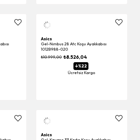
Asics
abısı
Gel-Nımbus 28 Atc Koşu Ayakkabısı
1012B988-020
₺8.526,04
₺10.999,00
%22
Ücretsiz Kargo
Asics
kabısı
Gel-Kayano 33 Kadın Koşu Ayakkabısı