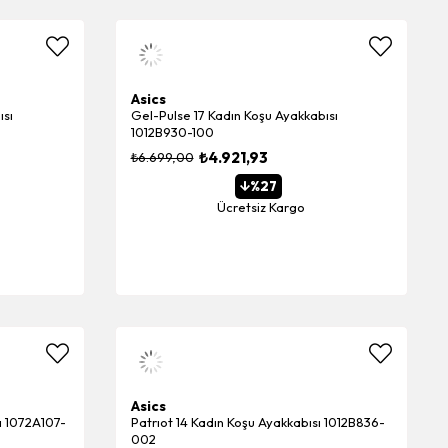
Asics
ısı
Gel-Pulse 17 Kadın Koşu Ayakkabısı
1012B930-100
₺4.921,93
₺6.699,00
%27
Ücretsiz Kargo
Asics
ı 1072A107-
Patrıot 14 Kadın Koşu Ayakkabısı 1012B836-
002