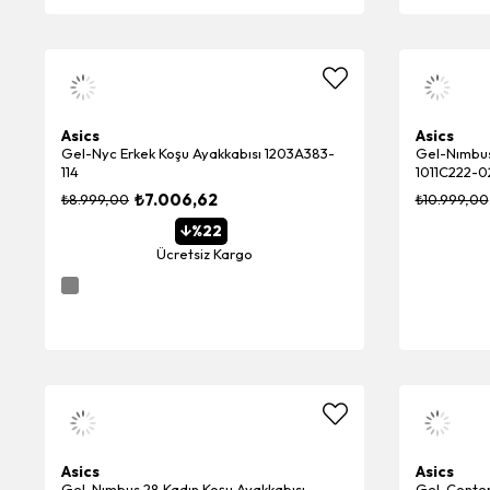
Asics
Asics
Gel-Nyc Erkek Koşu Ayakkabısı 1203A383-
Gel-Nımbus
114
1011C222-0
₺7.006,62
₺8.999,00
₺10.999,00
%22
Ücretsiz Kargo
Asics
Asics
Gel-Nımbus 28 Kadın Koşu Ayakkabısı
Gel-Conten