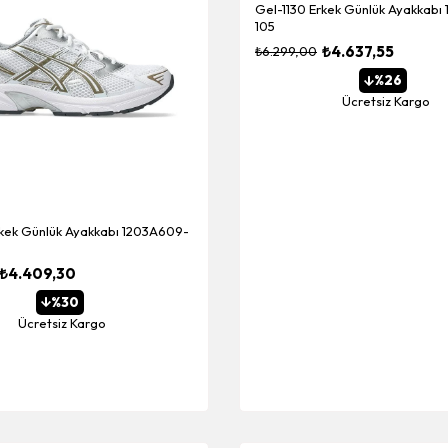
Gel-1130 Erkek Günlük Ayakkabı
105
₺4.637,55
₺6.299,00
%26
Ücretsiz Kargo
rkek Günlük Ayakkabı 1203A609-
₺4.409,30
%30
Ücretsiz Kargo