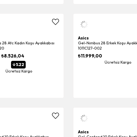
Asics
 28 Atc Kadın Koşu Ayakkabısı
Gel-Nımbus 28 Erkek Koşu Ayakk
20
1011C127-002
₺8.526,04
₺11.999,00
Ücretsiz Kargo
%22
Ücretsiz Kargo
Asics
d 10 Erkek Koşu Ayakkabısı
Gel-Contend 10 Erkek Koşu Ayak