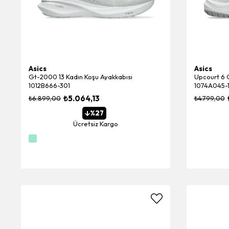
Asics
Asics
Gt-2000 13 Kadın Koşu Ayakkabısı
Upcourt 6 
1012B666-301
1074A045-1
₺5.064,13
₺6.899,00
₺4.799,00
%27
Ücretsiz Kargo