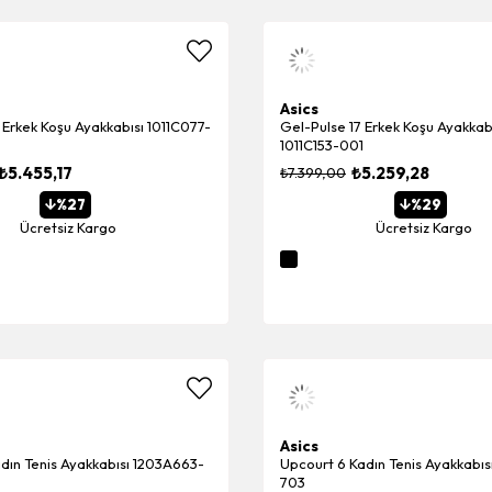
Asics
Erkek Koşu Ayakkabısı 1011C077-
Gel-Pulse 17 Erkek Koşu Ayakkab
1011C153-001
₺5.455,17
₺5.259,28
₺7.399,00
%27
%29
Ücretsiz Kargo
Ücretsiz Kargo
Asics
dın Tenis Ayakkabısı 1203A663-
Upcourt 6 Kadın Tenis Ayakkabıs
703