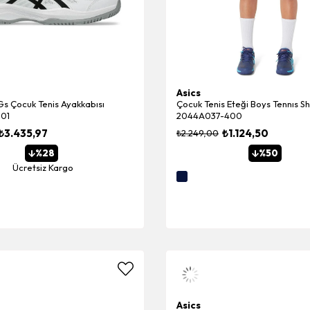
Asics
Gs Çocuk Tenis Ayakkabısı
Çocuk Tenis Eteği Boys Tennıs Sh
01
2044A037-400
₺3.435,97
₺1.124,50
₺2.249,00
%28
%50
Ücretsiz Kargo
Asics