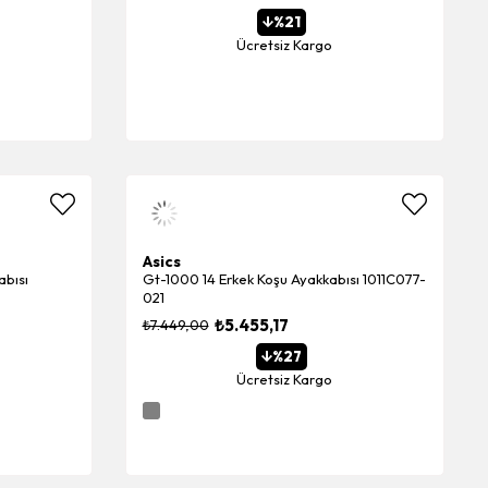
%21
Ücretsiz Kargo
Asics
abısı
Gt-1000 14 Erkek Koşu Ayakkabısı 1011C077-
021
₺5.455,17
₺7.449,00
%27
Ücretsiz Kargo