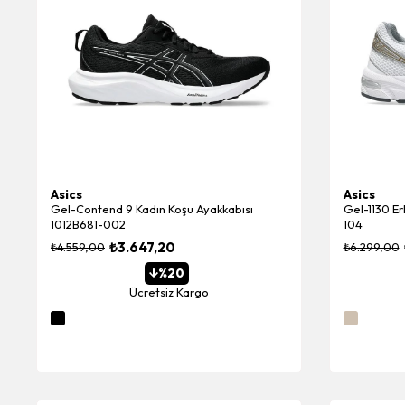
Asics
Asics
Gel-Contend 9 Kadın Koşu Ayakkabısı
Gel-1130 E
1012B681-002
104
₺3.647,20
₺4.559,00
₺6.299,00
%20
Ücretsiz Kargo