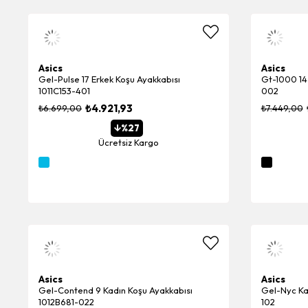
Asics
Asics
Gel-Pulse 17 Erkek Koşu Ayakkabısı
Gt-1000 14 
1011C153-401
002
₺4.921,93
₺6.699,00
₺7.449,00
%27
Ücretsiz Kargo
Asics
Asics
Gel-Contend 9 Kadın Koşu Ayakkabısı
Gel-Nyc Ka
1012B681-022
102