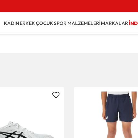
Vade Farksız 3 Taksit İmkanı
KADIN
ERKEK
ÇOCUK
SPOR MALZEMELERİ
MARKALAR
İND