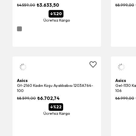
₺3.633,50
₺4.559,00
₺8.999,00
%20
Ücretsiz Kargo
Asics
Asics
Gt-2160 Kadın Koşu Ayakkabısı 1203A764-
Gel-1130 K
100
106
₺6.702,74
₺8.599,00
₺6.999,00
%22
Ücretsiz Kargo