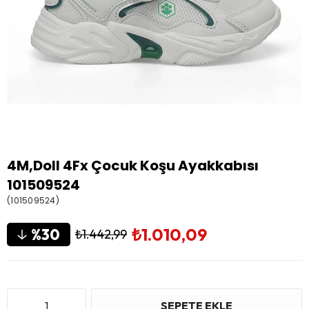
4M,Doll 4Fx Çocuk Koşu Ayakkabısı
101509524
(101509524)
₺1.010,09
30
₺1.442,99