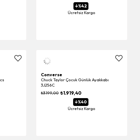
%42
Ücretsiz Kargo
Converse
ics
Chuck Taylor Çocuk Günlük Ayakkabı
3J256C
₺1.919,40
₺3.199,00
%40
Ücretsiz Kargo