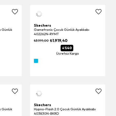
Skechers
 Günlük
Gametronix Çocuk Günlük Ayakkabı
402262N-RYMT
₺1.919,40
₺3.199,00
%40
Ücretsiz Kargo
Skechers
k Günlük
Hypno-Flash 2.0 Çocuk Günlük Ayakkabı
403830N-BKRD