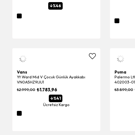
%46
Vans
Puma
Yt Ward Mid V Çocuk Günlük Ayakkabı
Palermo Lt
VN0A5HZ9IJU1
402003-01
₺1.783,96
₺2.999,00
₺3.899,00
%41
Ücretsiz Kargo