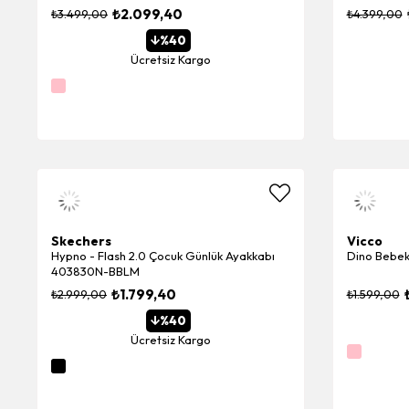
₺2.099,40
₺3.499,00
₺4.399,00
%40
Ücretsiz Kargo
Skechers
Vicco
Hypno - Flash 2.0 Çocuk Günlük Ayakkabı
Dino Bebek 
403830N-BBLM
₺1.799,40
₺2.999,00
₺1.599,00
%40
Ücretsiz Kargo