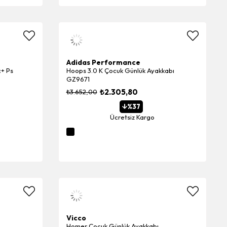
Adidas Performance
c+ Ps
Hoops 3.0 K Çocuk Günlük Ayakkabı
GZ9671
₺2.305,80
₺3.652,00
%37
Ücretsiz Kargo
Vicco
Homer Çocuk Günlük Ayakkabı