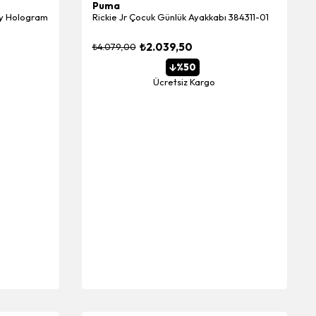
Puma
ny Hologram
Rickie Jr Çocuk Günlük Ayakkabı 384311-01
₺2.039,50
₺4.079,00
%50
Ücretsiz Kargo