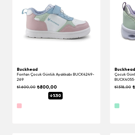
Buckhead
Buckhea
Fontan Çocuk Günlük Ayakkabı BUCK4249-
Çocuk Günlü
269
BUCK4055
₺800,00
₺1.600,00
₺1.518,00
%50