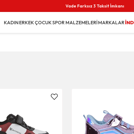
Vade Farksız 3 Taksit İmkanı
KADIN
ERKEK
ÇOCUK
SPOR MALZEMELERİ
MARKALAR
İND