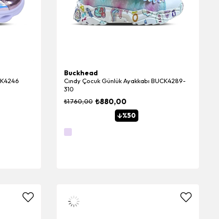
Buckhead
CK4246
Cındy Çocuk Günlük Ayakkabı BUCK4289-
310
₺880,00
₺1.760,00
%50