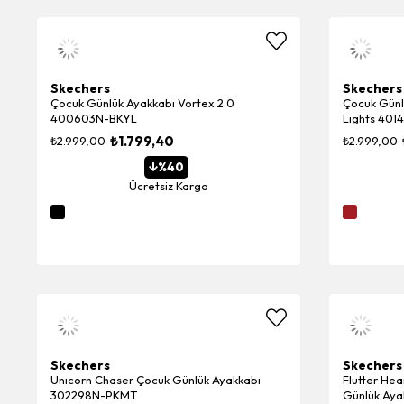
Skechers
Skechers
Çocuk Günlük Ayakkabı Vortex 2.0
Çocuk Günl
400603N-BKYL
Lights 40
₺1.799,40
₺2.999,00
₺2.999,00
%40
Ücretsiz Kargo
Skechers
Skechers
Unıcorn Chaser Çocuk Günlük Ayakkabı
Flutter Hea
302298N-PKMT
Günlük Ay