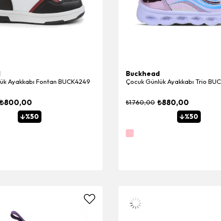
d
Buckhead
ük Ayakkabı Fontan BUCK4249
Çocuk Günlük Ayakkabı Trio BU
₺800,00
₺880,00
₺1.760,00
%50
%50