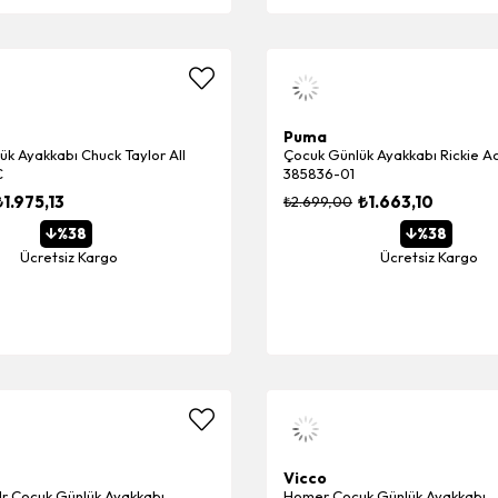
Puma
k Ayakkabı Chuck Taylor All
Çocuk Günlük Ayakkabı Rickie A
C
385836-01
₺1.975,13
₺1.663,10
₺2.699,00
%38
%38
Ücretsiz Kargo
Ücretsiz Kargo
Vicco
Jr Çocuk Günlük Ayakkabı
Homer Çocuk Günlük Ayakkabı