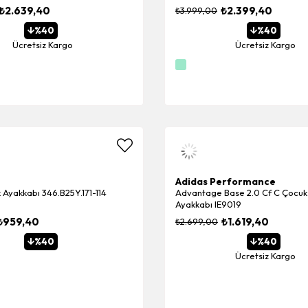
₺2.639,40
₺2.399,40
₺3.999,00
%40
%40
Ücretsiz Kargo
Ücretsiz Kargo
Adidas Performance
Ayakkabı 346.B25Y.171-114
Advantage Base 2.0 Cf C Çocuk
Ayakkabı IE9019
₺959,40
₺1.619,40
₺2.699,00
%40
%40
Ücretsiz Kargo