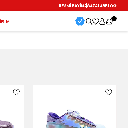
RESMİ BAYİ
MAĞAZALAR
BLOG
İRİM