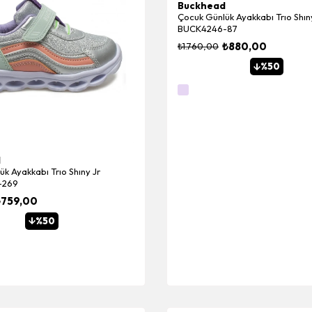
Buckhead
Çocuk Günlük Ayakkabı Trıo Shı
BUCK4246-87
₺880,00
₺1.760,00
%50
d
k Ayakkabı Trıo Shıny Jr
-269
₺759,00
%50