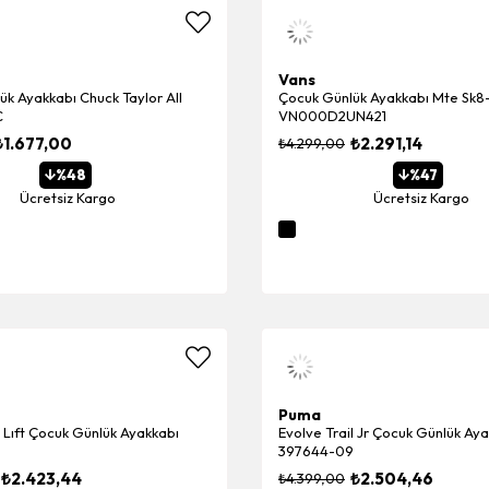
Vans
k Ayakkabı Chuck Taylor All
Çocuk Günlük Ayakkabı Mte Sk8
C
VN000D2UN421
₺1.677,00
₺2.291,14
₺4.299,00
%48
%47
Ücretsiz Kargo
Ücretsiz Kargo
Puma
a Lıft Çocuk Günlük Ayakkabı
Evolve Trail Jr Çocuk Günlük Ay
397644-09
₺2.423,44
₺2.504,46
₺4.399,00