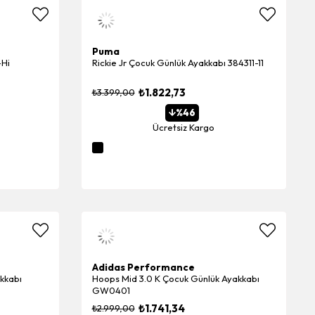
Puma
-Hi
Rickie Jr Çocuk Günlük Ayakkabı 384311-11
₺1.822,73
₺3.399,00
%46
Ücretsiz Kargo
Adidas Performance
akkabı
Hoops Mid 3.0 K Çocuk Günlük Ayakkabı
GW0401
₺1.741,34
₺2.999,00