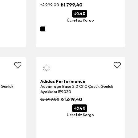
₺1.799,40
₺2.999,00
%40
Ücretsiz Kargo
Adidas Performance
 Günlük
Advantage Base 2.0 Cf C Çocuk Günlük
Ayakkabı IE9020
₺1.619,40
₺2.699,00
%40
Ücretsiz Kargo