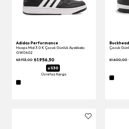
Adidas Performance
Buckhea
Hoops Mid 3.0 K Çocuk Günlük Ayakkabı
Çocuk Günl
GW0402
₺1.956,50
₺3.913,00
₺1.600,00
%50
Ücretsiz Kargo