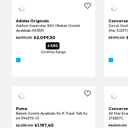
Adidas Originals
Converse
Adıfom Superstar 360 I Bebek Günlük
Çocuk Günlü
Ayakkabı KK3551
Star 3J237
₺2.099,50
₺4.199,00
₺3.199,00
%50
Ücretsiz Kargo
Puma
Converse
Bebek Günlük Ayakkabı Rs-X Trash Talk Ac
All Star Ev
Inf 394375-01
272857C
₺1.197,40
₺2.235,00
₺4.500,00