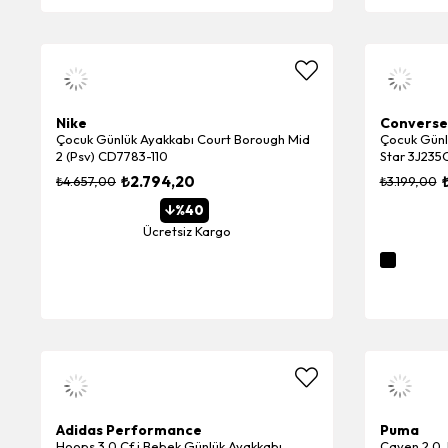
Nike
Converse
Çocuk Günlük Ayakkabı Court Borough Mid
Çocuk Günlü
2 (Psv) CD7783-110
Star 3J235
₺2.794,20
₺4.657,00
₺3.199,00
%40
Ücretsiz Kargo
Adidas Performance
Puma
Hoops 3.0 Cf i Bebek Günlük Ayakkabı
Caven 2.0 