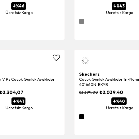
%46
%43
Ücretsiz Kargo
Ücretsiz Kargo
Skechers
h V Ps Çocuk Günlük Ayakkabı
Çocuk Günlük Ayakkabı Tri-Nam
401660N-BKYB
₺2.304,07
₺2.039,40
₺3.399,00
%41
%40
Ücretsiz Kargo
Ücretsiz Kargo