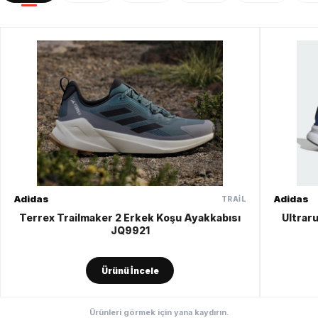
Adidas
Adidas
TRAIL
Terrex Trailmaker 2 Erkek Koşu Ayakkabısı
Ultrar
JQ9921
Ürünü İncele
Ürünleri görmek için yana kaydırın.